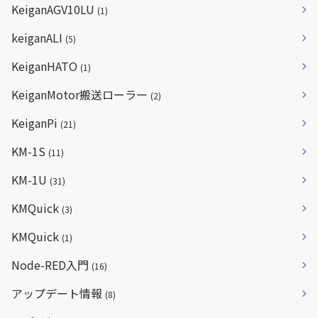
KeiganAGV10LU
(1)
keiganALI
(5)
KeiganHATO
(1)
KeiganMotor搬送ローラー
(2)
KeiganPi
(21)
KM-1S
(11)
KM-1U
(31)
KMQuick
(3)
KMQuick
(1)
Node-RED入門
(16)
アップデート情報
(8)