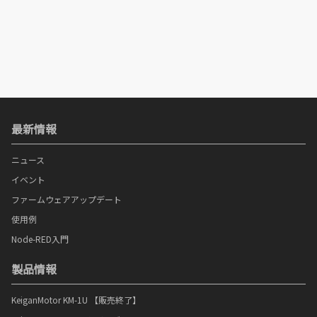
最新情報
ニュース
イベント
ファームウェアアップデート
使用例
Node-RED入門
製品情報
KeiganMotor KM-1U 【販売終了】