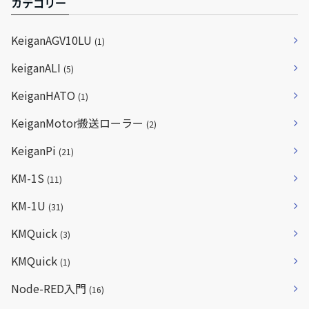
カテゴリー
KeiganAGV10LU
(1)
keiganALI
(5)
KeiganHATO
(1)
KeiganMotor搬送ローラー
(2)
KeiganPi
(21)
KM-1S
(11)
KM-1U
(31)
KMQuick
(3)
KMQuick
(1)
Node-RED入門
(16)