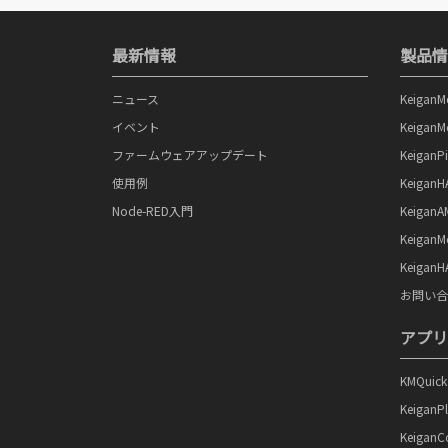
最新情報
製品情
ニュース
Keigan
イベント
Keigan
ファームウェアアップデート
KeiganPi
使用例
KeiganH
Node-RED入門
KeiganA
Keiga
Keiga
お問い合
アプリ
KMQuick
KeiganP
KeiganC