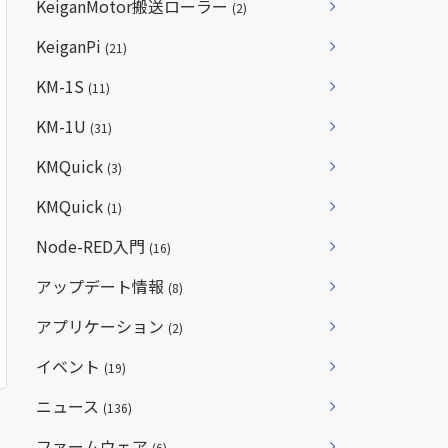
KeiganMotor搬送ローラー
(2)
KeiganPi
(21)
KM-1S
(11)
KM-1U
(31)
KMQuick
(3)
KMQuick
(1)
Node-RED入門
(16)
アップデート情報
(8)
アプリケーション
(2)
イベント
(19)
ニュース
(136)
ファームウェア
(6)