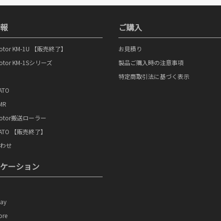
報
ご購入
Motor KM-1U 【販売終了】
お見積り
Motor KM-1Sシリーズ
製品ご購入時の注意事項
特定商取引法に基づく表示
ATO
MR
nMotor搬送ローラー
nHATO 【販売終了】
わせ
ケーション
lay
ore